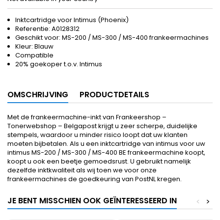
Inktcartridge voor Intimus (Phoenix)
Referentie: A0128312
Geschikt voor: MS-200 / MS-300 / MS-400 frankeermachines
Kleur: Blauw
Compatible
20% goekoper t.o.v. Intimus
OMSCHRIJVING
PRODUCTDETAILS
Met de frankeermachine-inkt van Frankeershop –
Tonerwebshop – Belgapost krijgt u zeer scherpe, duidelijke
stempels, waardoor u minder risico loopt dat uw klanten
moeten bijbetalen. Als u een inktcartridge van intimus voor uw
intimus MS-200 / MS-300 / MS-400 BE frankeermachine koopt,
koopt u ook een beetje gemoedsrust. U gebruikt namelijk
dezelfde inktkwaliteit als wij toen we voor onze
frankeermachines de goedkeuring van PostNL kregen.
JE BENT MISSCHIEN OOK GEÏNTERESSEERD IN
<
>