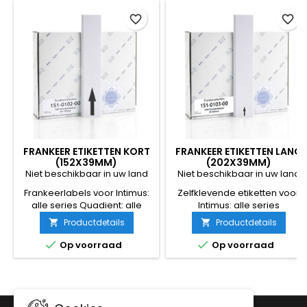
favorite_border
favorite_border
FRANKEER ETIKETTEN KORT
FRANKEER ETIKETTEN LANG
(152X39MM)
(202X39MM)
Niet beschikbaar in uw land
Niet beschikbaar in uw land
Frankeerlabels voor Intimus:
Zelfklevende etiketten voor
alle series Quadient: alle
Intimus: alle series
series Afmetingen: 152 x
Neopost:alle series
Productdetails
Productdetails


39mm Aantal per doos: 1000
Afmetingen: 202 x 39mm
labels
Aantal per doos: 1000 labels


Op voorraad
Op voorraad