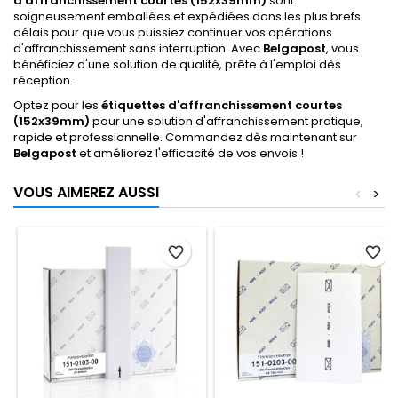
d'affranchissement courtes (152x39mm)
sont
soigneusement emballées et expédiées dans les plus brefs
délais pour que vous puissiez continuer vos opérations
d'affranchissement sans interruption. Avec
Belgapost
, vous
bénéficiez d'une solution de qualité, prête à l'emploi dès
réception.
Optez pour les
étiquettes d'affranchissement courtes
(152x39mm)
pour une solution d'affranchissement pratique,
rapide et professionnelle. Commandez dès maintenant sur
Belgapost
et améliorez l'efficacité de vos envois !
VOUS AIMEREZ AUSSI
<
>
favorite_border
favorite_border